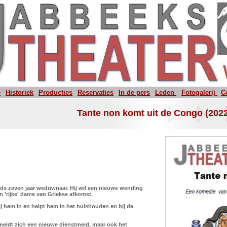
e
Historiek
Producties
Reservaties
In de pers
Leden
Fotogalerij
C
-
-
-
-
-
-
-
Tante non komt uit de Congo (202
inds zeven jaar weduwnaar. Hij wil een nieuwe wending
n 'rijke' dame van Griekse afkomst.
hem in en helpt hem in het huishouden en bij de
meldt zich een nieuwe dienstmeid, maar ook het