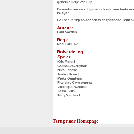
geheime liefje van Flip.
Daarenboven verschijnt er ook nog een tante non
ze zijn?
Genoeg intriges voor een zeer spannend, leuk av
Auteur :
Paul Soetkin
Regie :
Noel Latruwe
Rolverdeling :
Speler
Kris Morael
Carine Steverlynck
Niko Lebeke
Amber Kemel
Mieke Quintens
Francine Grymonprez
Veronique Vanbelle
Josse Gilis
Tony Van Isacker
Terug naar Homepage