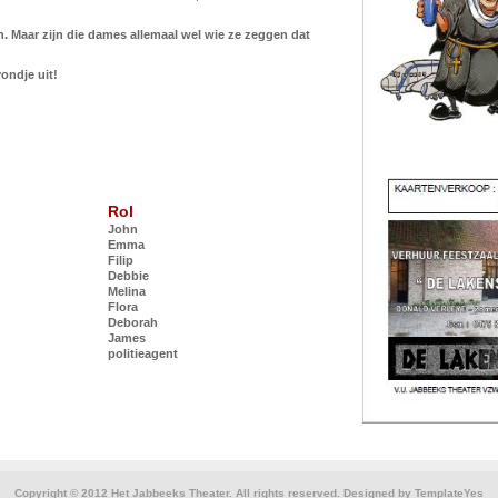
. Maar zijn die dames allemaal wel wie ze zeggen dat
ondje uit!
Rol
John
Emma
Filip
Debbie
Melina
Flora
Deborah
James
politieagent
Copyright © 2012 Het Jabbeeks Theater. All rights reserved. Designed by
TemplateYes