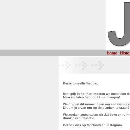
Home
Histo
-
Beste toneelliefhebber,
Met spijt in het hart moeten we meedelen da
Maar we laten het hoofd niet hangen!
We grijpen dit moment aan om een warme op
Droom je ervan om op de planken te staan? O
We zoeken acteertalent uit Jabbeke en rui
drankje een traktatie.
Bezoek ons op facebook en Instagram.