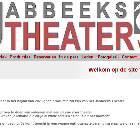
riek
Producties
Reservaties
In de pers
Leden
Fotogalerij
Contact
-
-
-
-
-
-
-
Welkom op de site 
t er in het najaar van 2025
geen productie
zal zijn van het Jabbeeks Theater.
roep te doen aan iedereen met een passie voor theater.
f ken je iemand die altijd al wilde acteren? Dan is dit het moment.
me omgeving. Je komt terecht in een warme enthousiaste vereniging waar we onze me