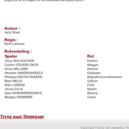
begint je af te vragen of het allemaal wel goed komt?
Auteur :
Jack Staal
Regie :
Noël Latruwe
Rolverdeling :
Speler
Rol
Tony VAN ISACKER
Dokter
Carine STEVERLYNCK
Maggie
Anita WILLEMS
Denise
Herman VANDENABEELE
Opkoper
Philippe DECRUYNAERE
Begrafenisondernemer
Marc MELIS
Gilbert
Niko LEBEKE
Fred
Josse GILIS
Martin
Sara VANDIERENDONCK
Bianca
Meggie VERMEIRE
Greta
Terug naar Homepage
Copyright © 2012 Het Jabbeeks The