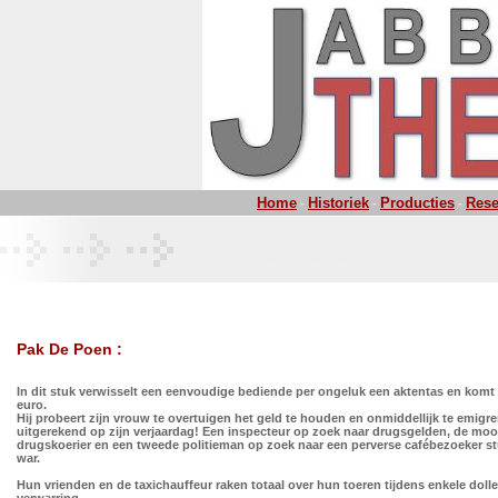
Home
Historiek
Producties
Rese
-
-
-
Pak De Poen :
In dit stuk verwisselt een eenvoudige bediende per ongeluk een aktentas en komt 
euro.
Hij probeert zijn vrouw te overtuigen het geld te houden en onmiddellijk te emigre
uitgerekend op zijn verjaardag! Een inspecteur op zoek naar drugsgelden, de mo
drugskoerier en een tweede politieman op zoek naar een perverse cafébezoeker stu
war.
Hun vrienden en de taxichauffeur raken totaal over hun toeren tijdens enkele dolle