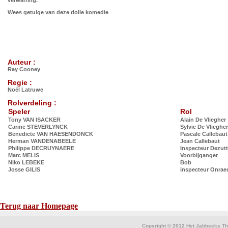
verwarring.
Wees getuige van deze dolle komedie
Auteur :
Ray Cooney
Regie :
Noël Latruwe
Rolverdeling :
Speler
Rol
Tony VAN ISACKER
Alain De Vliegher
Carine STEVERLYNCK
Sylvie De Vliegher
Benedicte VAN HAESENDONCK
Pascale Callebaut
Herman VANDENABEELE
Jean Callebaut
Philippe DECRUYNAERE
Inspecteur Dezutt
Marc MELIS
Voorbijganger
Niko LEBEKE
Bob
Josse GILIS
inspecteur Onrae
Terug naar Homepage
Copyright © 2012 Het Jabbeeks The