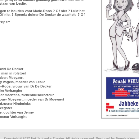
taan van Leslie.
rgen te houden voor Marie-Roos ? Of niet ? Lukt het
Of niet ? Spreekt dokter De Decker de waarheid ? Of
ekjes"!
avid De Decker
, man in rolstoel
ubert Moeyaert
y Vogels, moeder van Leslie
e-Roos, vrouw van Dr De Decker
ike Verhaeghe
er Maertens, ziekenhuisdirecteur
ouw Moeyaert, moeder van Dr Moeyaert
dzuster Hinderickx
leegster
ie, dochter van Jenny
ecteur Verhaeghe
Copyright © 2012 Het Jabbeeks Theater. All rights reserved. Designed by
TemplateYes