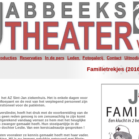
roducties
Reservaties
In de pers
Leden
Fotogalerij
Contact
Uitnod
-
-
-
-
-
-
Familietrekjes (201
n het AZ Sint-Jan ziekenhuis. Het is enkele dagen voor
Moeyaert en de rest van het verplegend personeel zijn
ersttoneel voor de patiënten.
rslinder, heeft het druk met de voorbereiding van de
 nog geen reden genoeg is om zenuwachtig te zijn komt
itgerekend vandaag verrast ze hem met het heuglijke
 zwanger gemaakt heeft. Hun stoeipartijtje in de
e dochter Leslie. Van een kerstcadeautje gesproken !
laten vooraleer ze kennis gemaakt heeft met haar vader.
king. Hij is nu immers gelukkig getrouwd met Marie-