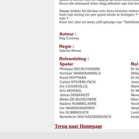
Roos die uiteraard niets mag afweten van het bes
Slaagt dokter De Decker erin deze histoire verbo
hem zijn lezing tot een goed einde te brengen ? 
niet ?
Kom het zien en wees zelf getuige van "familietr
Auteur :
Ray Cooney
Regie :
Sabine Mosar
Rolverdeling :
Speler
Rol
Philippe DECRUYNAERE
Dr D
Herman VANDENABEELE
Willy
Karel HOFFMAN
Dr H
Carine STEVERLYNCK
Jenn
Iris COUDEVILLE
Mari
Kris MORAEL
Dr M
Johan DEMAREST
Mene
Mieke DE BUSSCHERE
Mevr
Nadine ROMMELAERE
Hoof
Iris VANDEKINDEREN
Verp
Iris SLIMBROUCK
Lesl
Benedicte VAN HAESENDONCK
Insp
Terug naar Homepage