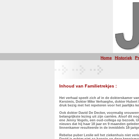
Home
Historiek
P
-
-
Inhoud van Familietrekjes :
Het verhaal speelt zich af in de dokterskamer va
Kerstmis. Dokter Mike Verhaeghe, dokter Hubert 
druk bezig met het repeteren voor het jaarlijks k
Ook dokter David De Decker, voormalig vrouwenve
belangrijkste lezing uit zijn carrière. Alsof dit
ene Jenny Vogels, een oud-collega op bezoek. U
nieuws dat hij haar 18 jaar en 9 maanden geleden
linnenkamer resulteerde in de inmiddels 18-jarig
Rebelse puber Leslie wil het ziekenhuis niet ver
David is echter niet zo happig op deze kennisma