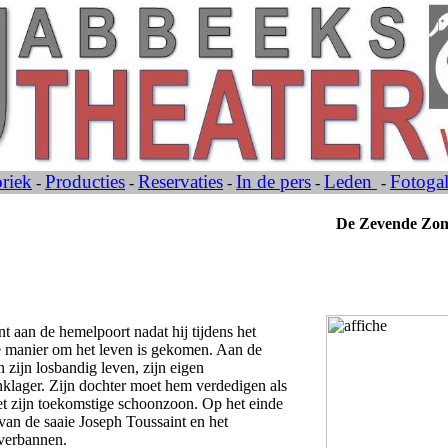
oriek
Producties
Reservaties
In de pers
Leden
Fotogal
-
-
-
-
-
De Zevende Zond
nt aan de hemelpoort nadat hij tijdens het
e manier om het leven is gekomen. Aan de
zijn losbandig leven, zijn eigen
klager. Zijn dochter moet hem verdedigen als
et zijn toekomstige schoonzoon. Op het einde
van de saaie Joseph Toussaint en het
 verbannen.