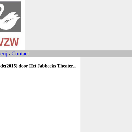
erij
Contact
-
e(2015) door Het Jabbeeks Theater
vzw