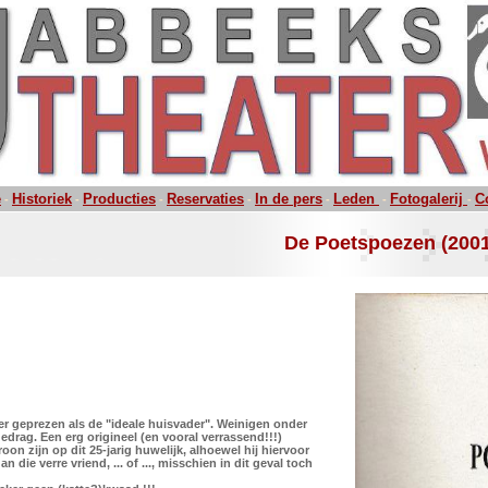
e
Historiek
Producties
Reservaties
In de pers
Leden
Fotogalerij
C
-
-
-
-
-
-
-
De Poetspoezen (2001
ger geprezen als de "ideale huisvader". Weinigen onder
gedrag. Een erg origineel (en vooral verrassend!!!)
roon zijn op dit 25-jarig huwelijk, alhoewel hij hiervoor
die verre vriend, ... of ..., misschien in dit geval toch