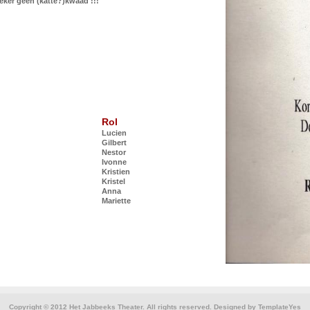
eker geen (katte?)kwaad !!!
Rol
Lucien
Gilbert
Nestor
Ivonne
Kristien
Kristel
Anna
Mariette
Copyright © 2012 Het Jabbeeks Theater. All rights reserved. Designed by
TemplateYes