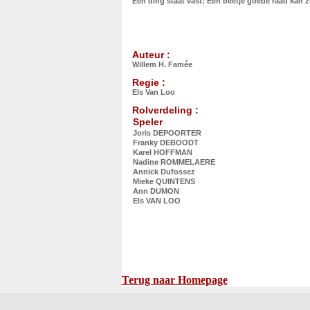
Een ding staat vast: Een beetje goede raad kan z
Auteur :
Willem H. Famée
Regie :
Els Van Loo
Rolverdeling :
Speler
Joris DEPOORTER
Franky DEBOODT
Karel HOFFMAN
Nadine ROMMELAERE
Annick Dufossez
Mieke QUINTENS
Ann DUMON
Els VAN LOO
Terug naar Homepage