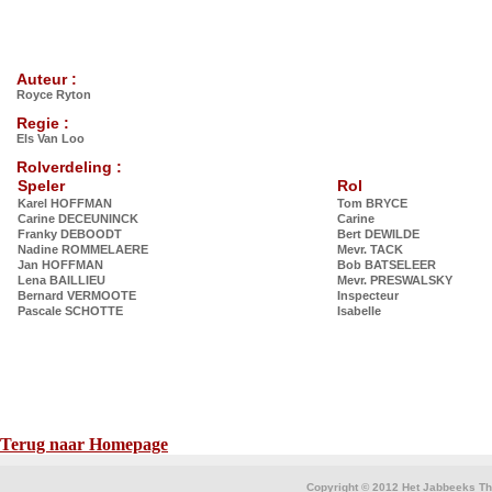
Auteur :
Royce Ryton
Regie :
Els Van Loo
Rolverdeling :
Speler
Rol
Karel HOFFMAN
Tom BRYCE
Carine DECEUNINCK
Carine
Franky DEBOODT
Bert DEWILDE
Nadine ROMMELAERE
Mevr. TACK
Jan HOFFMAN
Bob BATSELEER
Lena BAILLIEU
Mevr. PRESWALSKY
Bernard VERMOOTE
Inspecteur
Pascale SCHOTTE
Isabelle
Terug naar Homepage
Copyright © 2012 Het Jabbeeks The