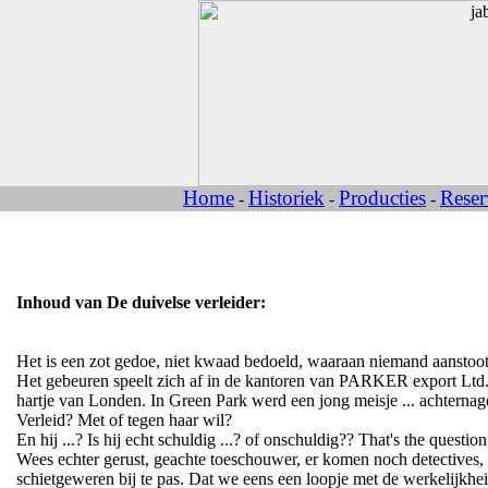
Home
Historiek
Producties
Reser
-
-
-
Inhoud van De duivelse verleider:
Het is een zot gedoe, niet kwaad bedoeld, waaraan niemand aanstoo
Het gebeuren speelt zich af in de kantoren van PARKER export Ltd. 
hartje van Londen. In Green Park werd een jong meisje ... achterna
Verleid? Met of tegen haar wil?
En hij ...? Is hij echt schuldig ...? of onschuldig?? That's the question
Wees echter gerust, geachte toeschouwer, er komen noch detectives,
schietgeweren bij te pas. Dat we eens een loopje met de werkelijkh