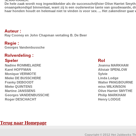
SLAAPKAMER.
De hele zaak wordt nog ingewikkelder als de successchrijfster Olive Harriet Smyth
onaangekondigd binnenlaat, want zij is een ouderwetse tante van goudwaarde, di
haar honden houdt en helemaal niet te vinden is voor sex. ... Het zakendiner gaat w
Auteur :
Ray Cooney en John Chapman vertaling B. De Beer
Regie :
Georges Vandenbussche
Rolverdeling :
Speler
Rol
Nadine ROMMELAERE
Joanna MARKHAM
Karel HOFFMAN
Alistair SPENLOW
Monique VERMOTE
Sylvie
Mieke DE BUSSCHERE
Linda Lodge
Franky DEBOODT
Walter PANGBOURNE
Mieke QUINTENS
miss WILKINSON
Martine JANSSENS
Olive Harriet SMYTHE
Georges VANDENBUSSCHE
Philip MARKHAM
Roger DESCHACHT
Henry LODGE
Terug naar Homepage
Copyright © 2012 Het Jabbeeks The