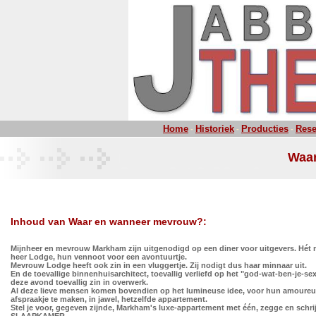
Home
Historiek
Producties
Rese
-
-
-
Waar
Inhoud van Waar en wanneer mevrouw?:
Mijnheer en mevrouw Markham zijn uitgenodigd op een diner voor uitgevers. Hét
heer Lodge, hun vennoot voor een avontuurtje.
Mevrouw Lodge heeft ook zin in een vluggertje. Zij nodigt dus haar minnaar uit.
En de toevallige binnenhuisarchitect, toevallig verliefd op het "god-wat-ben-je-se
deze avond toevallig zin in overwerk.
Al deze lieve mensen komen bovendien op het lumineuse idee, voor hun amoureu
afspraakje te maken, in jawel, hetzelfde appartement.
Stel je voor, gegeven zijnde, Markham's luxe-appartement met één, zegge en schri