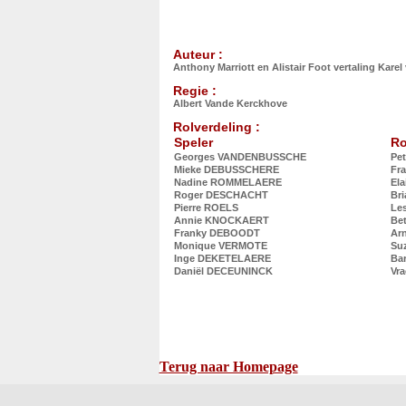
Auteur :
Anthony Marriott en Alistair Foot vertaling Kare
Regie :
Albert Vande Kerckhove
Rolverdeling :
Speler
Ro
Georges VANDENBUSSCHE
Pe
Mieke DEBUSSCHERE
Fr
Nadine ROMMELAERE
El
Roger DESCHACHT
Br
Pierre ROELS
Le
Annie KNOCKAERT
Be
Franky DEBOODT
Ar
Monique VERMOTE
Su
Inge DEKETELAERE
Ba
Daniël DECEUNINCK
Vra
Terug naar Homepage