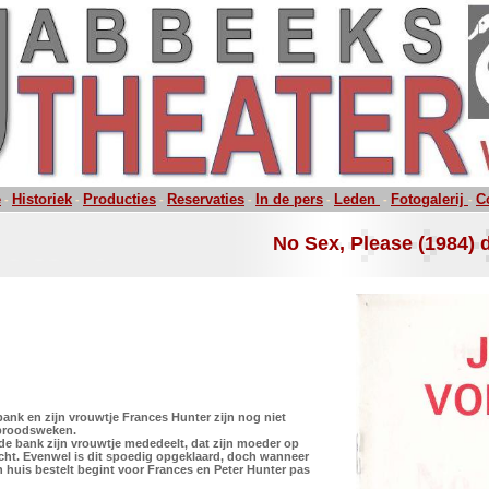
e
Historiek
Producties
Reservaties
In de pers
Leden
Fotogalerij
C
-
-
-
-
-
-
-
No Sex, Please (1984) 
bank en zijn vrouwtje Frances Hunter zijn nog niet
ebroodsweken.
de bank zijn vrouwtje mededeelt, dat zijn moeder op
ucht. Evenwel is dit spoedig opgeklaard, doch wanneer
huis bestelt begint voor Frances en Peter Hunter pas