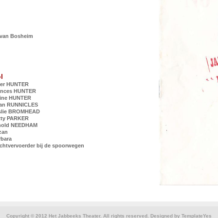
l van Bosheim
l
ter HUNTER
ances HUNTER
aine HUNTER
ian RUNNICLES
slie BROMHEAD
tty PARKER
nold NEEDHAM
zan
rbara
chtvervoerder bij de spoorwegen
Copyright © 2012 Het Jabbeeks Theater. All rights reserved. Designed by
TemplateYes