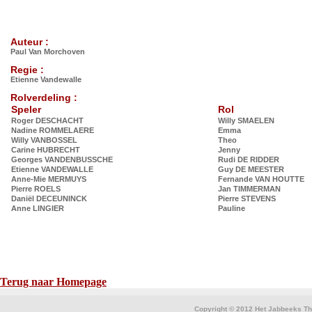
Auteur :
Paul Van Morchoven
Regie :
Etienne Vandewalle
Rolverdeling :
Speler
Rol
Roger DESCHACHT
Willy SMAELEN
Nadine ROMMELAERE
Emma
Willy VANBOSSEL
Theo
Carine HUBRECHT
Jenny
Georges VANDENBUSSCHE
Rudi DE RIDDER
Etienne VANDEWALLE
Guy DE MEESTER
Anne-Mie MERMUYS
Fernande VAN HOUTTE
Pierre ROELS
Jan TIMMERMAN
Daniël DECEUNINCK
Pierre STEVENS
Anne LINGIER
Pauline
Terug naar Homepage
Copyright © 2012 Het Jabbeeks The