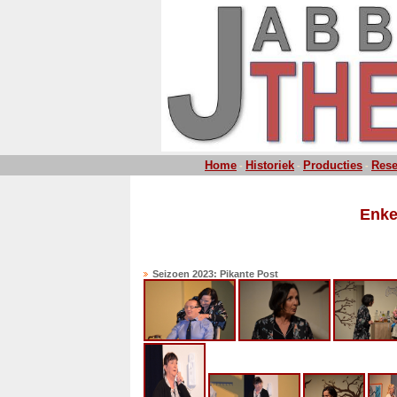
Home
Historiek
Producties
Rese
-
-
-
Enke
Seizoen 2023: Pikante Post