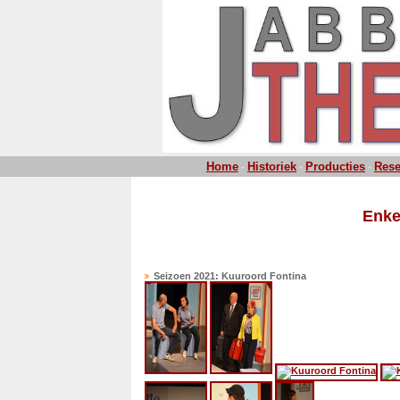
Home
Historiek
Producties
Rese
-
-
-
Enke
Seizoen 2021: Kuuroord Fontina