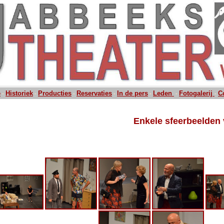
e
Historiek
Producties
Reservaties
In de pers
Leden
Fotogalerij
C
-
-
-
-
-
-
-
Enkele sfeerbeelden