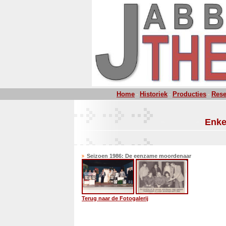
Home
Historiek
Producties
Rese
-
-
-
Enke
Seizoen 1986: De eenzame moordenaar
Terug naar de Fotogalerij