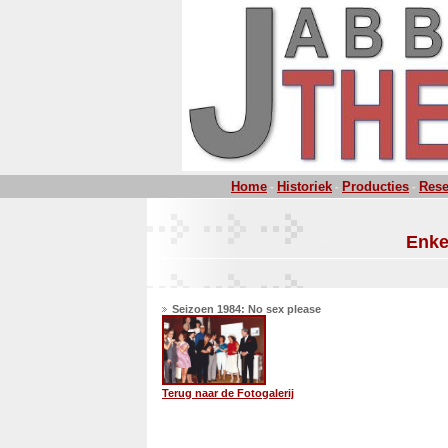
Home
Historiek
Producties
Rese
-
-
-
Enke
Seizoen 1984: No sex please
Terug naar de Fotogalerij